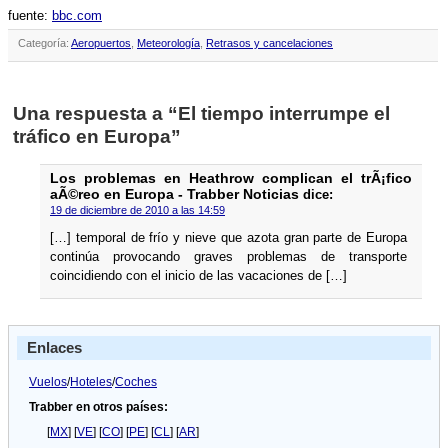
fuente:
bbc.com
Categoría:
Aeropuertos
,
Meteorologí­a
,
Retrasos y cancelaciones
Una respuesta a “El tiempo interrumpe el
tráfico en Europa”
Los problemas en Heathrow complican el trÃ¡fico
aÃ©reo en Europa - Trabber Noticias
dice:
19 de diciembre de 2010 a las 14:59
[…] temporal de frí­o y nieve que azota gran parte de Europa
continúa provocando graves problemas de transporte
coincidiendo con el inicio de las vacaciones de […]
Enlaces
Vuelos
/
Hoteles
/
Coches
Trabber en otros países:
[
MX
] [
VE
] [
CO
] [
PE
] [
CL
] [
AR
]