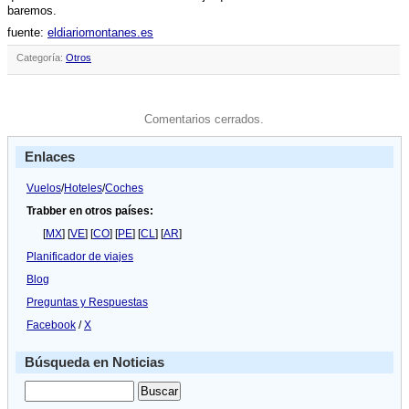
baremos.
fuente:
eldiariomontanes.es
Categoría:
Otros
Comentarios cerrados.
Enlaces
Vuelos
/
Hoteles
/
Coches
Trabber en otros países:
[
MX
] [
VE
] [
CO
] [
PE
] [
CL
] [
AR
]
Planificador de viajes
Blog
Preguntas y Respuestas
Facebook
/
X
Búsqueda en Noticias