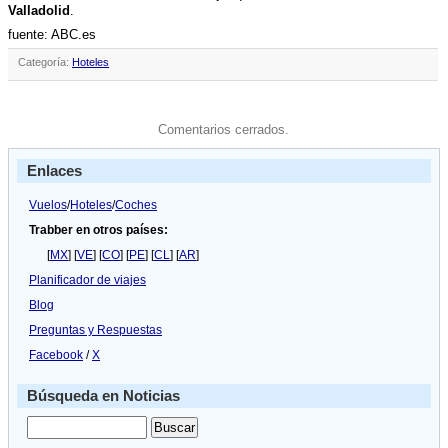
Valladolid
.
fuente: ABC.es
Categoría:
Hoteles
Comentarios cerrados.
Enlaces
Vuelos
/
Hoteles
/
Coches
Trabber en otros países:
[
MX
] [
VE
] [
CO
] [
PE
] [
CL
] [
AR
]
Planificador de viajes
Blog
Preguntas y Respuestas
Facebook
/
X
Búsqueda en Noticias