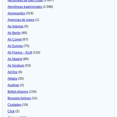
Aerolíneas de bajo coste
(1.607)
Aerolíneas tradicionales
(1.598)
Aeropuertos
(319)
Agencias de viajes
(1)
Air Asturias
(5)
Air Berlin
(95)
Air Comet
(67)
Air Europa
(75)
Air France – KLM
(116)
Air Madrid
(80)
Air Nostrum
(53)
AirOne
(6)
Alitalia
(35)
Austrian
(2)
British Airways
(134)
Brussels Airlines
(11)
Ciudades
(19)
Click
(2)