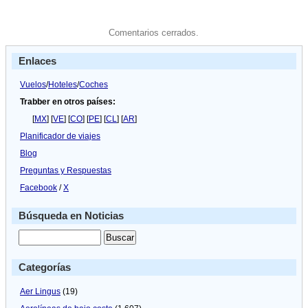
Comentarios cerrados.
Enlaces
Vuelos
/
Hoteles
/
Coches
Trabber en otros países:
[
MX
] [
VE
] [
CO
] [
PE
] [
CL
] [
AR
]
Planificador de viajes
Blog
Preguntas y Respuestas
Facebook
/
X
Búsqueda en Noticias
Categorías
Aer Lingus
(19)