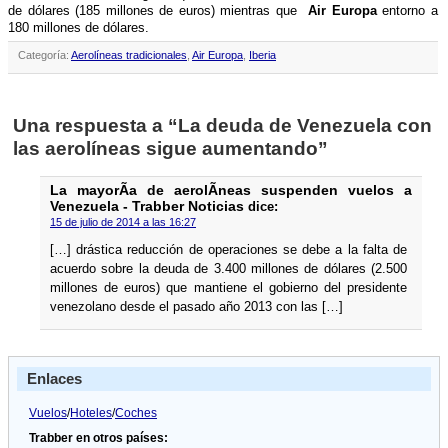
de dólares (185 millones de euros) mientras que
Air Europa
entorno a
180 millones de dólares.
Categoría:
Aerolíneas tradicionales
,
Air Europa
,
Iberia
Una respuesta a “La deuda de Venezuela con
las aerolí­neas sigue aumentando”
La mayorÃ­a de aerolÃ­neas suspenden vuelos a
Venezuela - Trabber Noticias
dice:
15 de julio de 2014 a las 16:27
[…] drástica reducción de operaciones se debe a la falta de
acuerdo sobre la deuda de 3.400 millones de dólares (2.500
millones de euros) que mantiene el gobierno del presidente
venezolano desde el pasado año 2013 con las […]
Enlaces
Vuelos
/
Hoteles
/
Coches
Trabber en otros países: