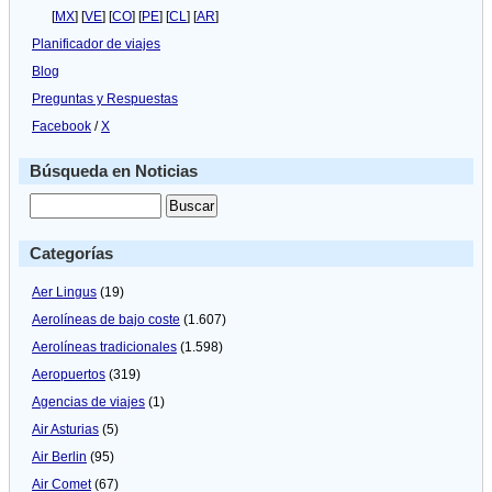
[
MX
] [
VE
] [
CO
] [
PE
] [
CL
] [
AR
]
Planificador de viajes
Blog
Preguntas y Respuestas
Facebook
/
X
Búsqueda en Noticias
Categorías
Aer Lingus
(19)
Aerolíneas de bajo coste
(1.607)
Aerolíneas tradicionales
(1.598)
Aeropuertos
(319)
Agencias de viajes
(1)
Air Asturias
(5)
Air Berlin
(95)
Air Comet
(67)